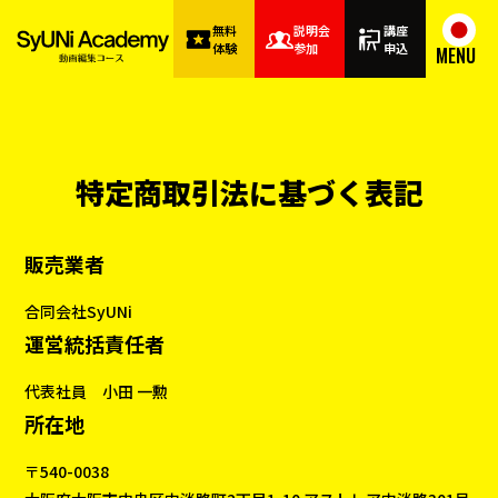
無料
説明会
講座
体験
参加
申込
MENU
特定商取引法に基づく表記
販売業者
合同会社SyUNi
運営統括責任者
代表社員 小田 一勲
所在地
〒540-0038